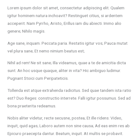
Lorem ipsum dolor sit amet, consectetur adipiscing elit. Qualem
igitur hominem natura inchoavit? Restinguet citius, si ardentem
acceperit. Nam Pyrrho, Aristo, Erillus iam diu abiecti. Immo alio
genere; Nihilo magis.
Age sane, inquam. Peccata paria. Restatis igitur vos; Pauca mutat
vel plura sane; Et nemo nimium beatus est;
Nihil ad rem! Ne sit sane; Illa videamus, quae a te de amicitia dicta
sunt. An hoc usque quaque, aliter in vita? Hic ambiguo ludimur.
Pugnant Stoici cum Peripateticis.
Tollenda est atque extrahenda radicitus. Sed quae tandem ista ratio
est? Duo Reges: constructio interrete. Falli igitur possumus. Sed ad
bona praeterita redeamus.
Nobis aliter videtur, recte secusne, postea; Et ille ridens: Video,
inquit, quid agas; Laboro autem non sine causa; Ad eas enim res ab
Epicuro praecepta dantur. Beatum, inquit. At multis se probavit.